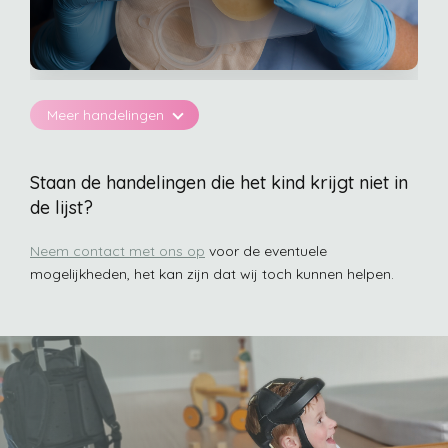
Meer handelingen
Sondezorg
Toedienen van medicatie en/of voeding, wisselen van de sonde.
Staan de handelingen die het kind krijgt niet in
Bijvoorbeeld PEG-sonde, neusmaagsonde, gastrostomie, MIC-
KEY button.
de lijst?
Neem contact met ons op
voor de eventuele
mogelijkheden, het kan zijn dat wij toch kunnen helpen.
Diabeteszorg
Vervangen van sensors, bloedsuiker meten, insuline toedienen
via pomp of pen.