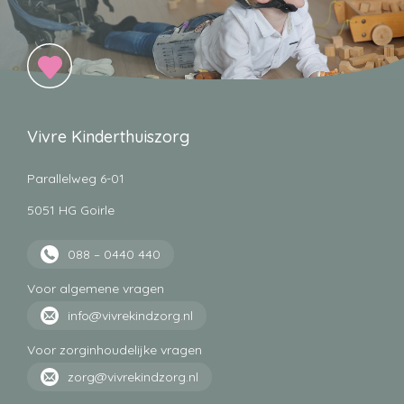
Thuisbeademing
Beademing via tracheacanule of via kapbeademing over neus
Vivre Kinderthuiszorg
en mond.
Parallelweg 6-01
5051 HG Goirle
088 – 0440 440
Toedienen chemotherapie
Voor algemene vragen
Het toedienen van Cytarabine via de aangeprikte Port-a-cath.
info@vivrekindzorg.nl
Na toediening flushen en hepariniseren.
Voor zorginhoudelijke vragen
zorg@vivrekindzorg.nl