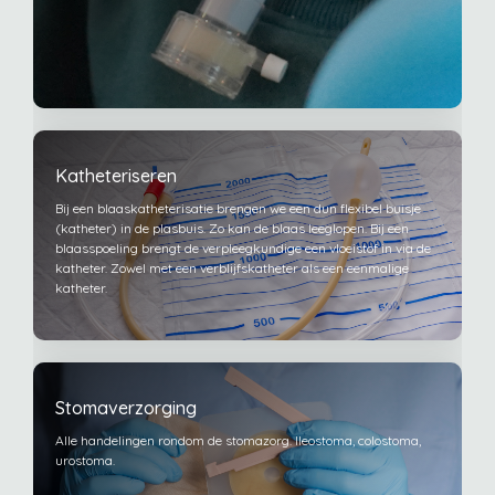
Katheteriseren
Bij een blaaskatheterisatie brengen we een dun flexibel buisje
(katheter) in de plasbuis. Zo kan de blaas leeglopen. Bij een
blaasspoeling brengt de verpleegkundige een vloeistof in via de
katheter. Zowel met een verblijfskatheter als een eenmalige
katheter.
Stomaverzorging
Alle handelingen rondom de stomazorg. Ileostoma, colostoma,
urostoma.