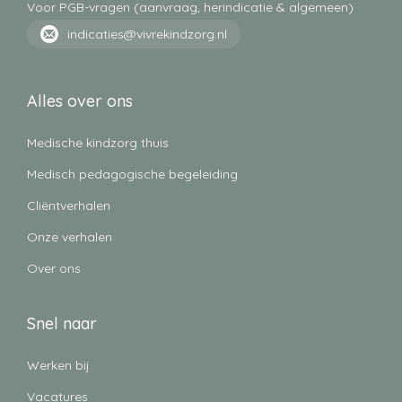
Voor PGB-vragen (aanvraag, herindicatie & algemeen)
indicaties@vivrekindzorg.nl
Klysma toedienen
Via het klysma wordt vloeistof toegediend waardoor de
Alles over ons
stoelgang op gang komt of obstipatie verholpen wordt.
Medische kindzorg thuis
Medisch pedagogische begeleiding
Cliëntverhalen
Onze verhalen
Monitorbewaking
Over ons
Hartslag- en saturatiebewaking en handelen indien nodig.
Bijvoorbeeld bij een epileptisch insult.
Snel naar
Werken bij
Vacatures