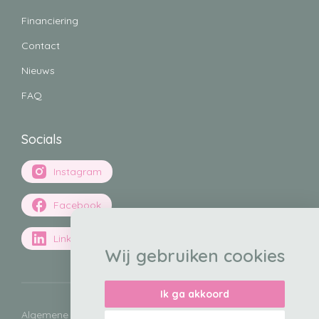
Financiering
Wondzorg
Contact
Verzorging van alle soorten wonden. Zoals o.a. brandwonden,
operatiewonden, doorligwonden.
Nieuws
FAQ
Socials
Instagram
Darmspoelen
Lauwwarm water wordt rectaal ingebracht via een canule met
Facebook
of zonder pomp (peristeen sysmteem).
LinkedIn
Wij gebruiken cookies
Ik ga akkoord
Algemene voorwaarden
Privacyverklaring