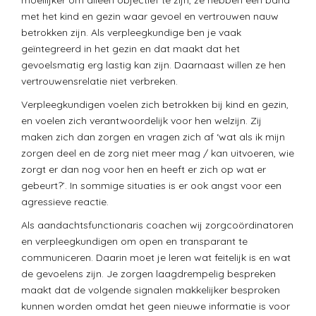
moeilijker om alleen objectief te zijn, ze hebben een band
met het kind en gezin waar gevoel en vertrouwen nauw
betrokken zijn. Als verpleegkundige ben je vaak
geïntegreerd in het gezin en dat maakt dat het
gevoelsmatig erg lastig kan zijn. Daarnaast willen ze hen
vertrouwensrelatie niet verbreken.
Verpleegkundigen voelen zich betrokken bij kind en gezin,
en voelen zich verantwoordelijk voor hen welzijn. Zij
maken zich dan zorgen en vragen zich af ‘wat als ik mijn
zorgen deel en de zorg niet meer mag / kan uitvoeren, wie
zorgt er dan nog voor hen en heeft er zich op wat er
gebeurt?’. In sommige situaties is er ook angst voor een
agressieve reactie.
Als aandachtsfunctionaris coachen wij zorgcoördinatoren
en verpleegkundigen om open en transparant te
communiceren. Daarin moet je leren wat feitelijk is en wat
de gevoelens zijn. Je zorgen laagdrempelig bespreken
maakt dat de volgende signalen makkelijker besproken
kunnen worden omdat het geen nieuwe informatie is voor