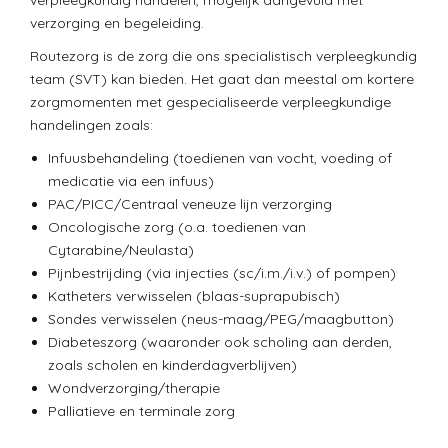
verpleegkundig handelen, mogelijk aangevuld met
verzorging en begeleiding.
Routezorg is de zorg die ons specialistisch verpleegkundig
team (SVT) kan bieden. Het gaat dan meestal om kortere
zorgmomenten met gespecialiseerde verpleegkundige
handelingen zoals:
Infuusbehandeling (toedienen van vocht, voeding of
medicatie via een infuus)
PAC/PICC/Centraal veneuze lijn verzorging
Oncologische zorg (o.a. toedienen van
Cytarabine/Neulasta)
Pijnbestrijding (via injecties (sc/i.m./i.v.) of pompen)
Katheters verwisselen (blaas-suprapubisch)
Sondes verwisselen (neus-maag/PEG/maagbutton)
Diabeteszorg (waaronder ook scholing aan derden,
zoals scholen en kinderdagverblijven)
Wondverzorging/therapie
Palliatieve en terminale zorg