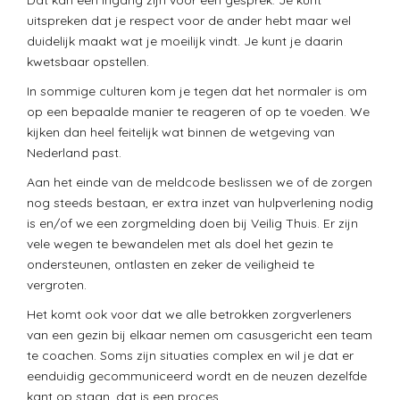
Dat kan een ingang zijn voor een gesprek. Je kunt
uitspreken dat je respect voor de ander hebt maar wel
duidelijk maakt wat je moeilijk vindt. Je kunt je daarin
kwetsbaar opstellen.
In sommige culturen kom je tegen dat het normaler is om
op een bepaalde manier te reageren of op te voeden. We
kijken dan heel feitelijk wat binnen de wetgeving van
Nederland past.
Aan het einde van de meldcode beslissen we of de zorgen
nog steeds bestaan, er extra inzet van hulpverlening nodig
is en/of we een zorgmelding doen bij Veilig Thuis. Er zijn
vele wegen te bewandelen met als doel het gezin te
ondersteunen, ontlasten en zeker de veiligheid te
vergroten.
Het komt ook voor dat we alle betrokken zorgverleners
van een gezin bij elkaar nemen om casusgericht een team
te coachen. Soms zijn situaties complex en wil je dat er
eenduidig gecommuniceerd wordt en de neuzen dezelfde
kant op staan, dat is een proces.