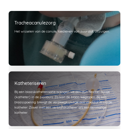
Tracheacanulezorg
Het wisselen van de canule, toedienen van zuurstof, uitzuigen.
Katheteriseren
Bij een blaaskatheterisatie brengen we een dun flexibel buisje
(katheter) in de plasbuis. Zo kan de blaas leeglopen. Bij een
blaasspoeling brengt de verpleegkundige een vloeistof in via de
katheter. Zowel met een verblijfskatheter als een eenmalige
katheter.