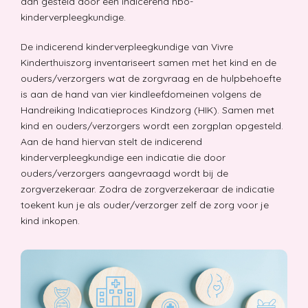
dan gesteld door een indicerend hbo-
stoelgang op gang komt of obstipatie verholpen wordt.
kinderverpleegkundige.
De indicerend kinderverpleegkundige van Vivre
Kinderthuiszorg inventariseert samen met het kind en de
ouders/verzorgers wat de zorgvraag en de hulpbehoefte
is aan de hand van vier kindleefdomeinen volgens de
Handreiking Indicatieproces Kindzorg (HIK). Samen met
Monitorbewaking
kind en ouders/verzorgers wordt een zorgplan opgesteld.
Aan de hand hiervan stelt de indicerend
Hartslag- en saturatiebewaking en handelen indien nodig.
Bijvoorbeeld bij een epileptisch insult.
kinderverpleegkundige een indicatie die door
ouders/verzorgers aangevraagd wordt bij de
zorgverzekeraar. Zodra de zorgverzekeraar de indicatie
toekent kun je als ouder/verzorger zelf de zorg voor je
kind inkopen.
Wondzorg
Verzorging van alle soorten wonden. Zoals o.a. brandwonden,
operatiewonden, doorligwonden.