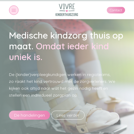
Contact
Medische kindzorg thuis op
maat.
Omdat ieder kind
uniek is.
De (kinder)verpleegkundigen werken in regioteams,
zo raakt het kind vertrouwd met de zorgverleners. We
kijken ook altijd naar wat het gezin nodig heeft en
stellen een individueel zorgplan op.
De handelingen
Lees verder