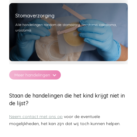
Stomaverzorging
Alle handelingen rondom de stomazorg. Ileostoma, colostoma,
urostoma.
Meer handelingen
Infusietherapie
Toedienen van vocht of medicatie via infuus. Bijvoorbeeld via
Staan de handelingen die het kind krijgt niet in
PICC-lijn, Hickman/Broviac-lijn, midline, perifeer infuus of Port-
a-cath. Tevens verzorging. Aanleggen perifeer infuus.
de lijst?
Neem contact met ons op
voor de eventuele
mogelijkheden, het kan zijn dat wij toch kunnen helpen.