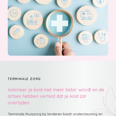
Darmspoelen
Lauwwarm water wordt rectaal ingebracht via een canule met
of zonder pomp (peristeen sysmteem).
TERMINALE ZORG
Wanneer je kind niet meer beter wordt en de
Toedienen Immunoglobuline
artsen hebben verteld dat je kind zal
De immuunglobuline kan intraveneus (in een ader) of
overlijden.
subcutaan (onder de huid) worden toegediend.
Terminale thuiszorg bij kinderen biedt ondersteuning en