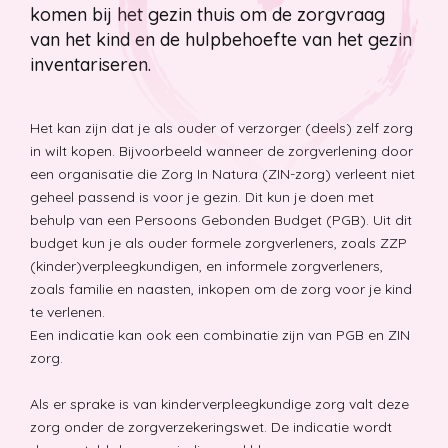
komen bij het gezin thuis om de zorgvraag
Beademing via tracheacanule of via kapbeademing over neus
van het kind en de hulpbehoefte van het gezin
en mond.
inventariseren.
Het kan zijn dat je als ouder of verzorger (deels) zelf zorg
in wilt kopen. Bijvoorbeeld wanneer de zorgverlening door
een organisatie die Zorg In Natura (ZIN-zorg) verleent niet
geheel passend is voor je gezin. Dit kun je doen met
Toedienen chemotherapie
behulp van een Persoons Gebonden Budget (PGB). Uit dit
Het toedienen van Cytarabine via de aangeprikte Port-a-cath.
budget kun je als ouder formele zorgverleners, zoals ZZP
Na toediening flushen en hepariniseren.
(kinder)verpleegkundigen, en informele zorgverleners,
zoals familie en naasten, inkopen om de zorg voor je kind
te verlenen.
Een indicatie kan ook een combinatie zijn van PGB en ZIN
zorg.
Als er sprake is van kinderverpleegkundige zorg valt deze
Klysma toedienen
zorg onder de zorgverzekeringswet. De indicatie wordt
Via het klysma wordt vloeistof toegediend waardoor de