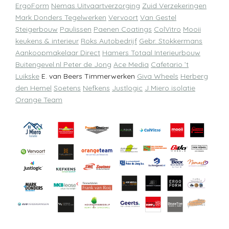
ErgoForm
Nemas Uitvaartverzorging
Zuid Verzekeringen
Mark Donders Tegelwerken
Vervoort
Van Gestel
Steigerbouw
Paulissen
Paenen Coatings
ColVitro
Mooii
keukens & interieur
Roks Autobedrijf
Gebr. Stokkermans
Aankoopmakelaar Direct
Hamers Totaal Interieurbouw
Buitengevel.nl
Peter de Jong
Ace Media
Cafetario ’t
Luikske
E. van Beers Timmerwerken
Giva Wheels
Herberg
den Hemel
Soetens
Nefkens
Justlogic
J Miero isolatie
Orange Team