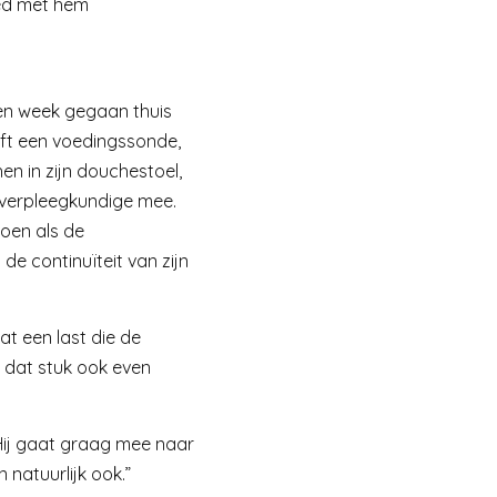
oed met hem
open week gegaan thuis
eft een voedingssonde,
en in zijn douchestoel,
rverpleegkundige mee.
oen als de
 de continuïteit van zijn
t een last die de
m dat stuk ook even
Hij gaat graag mee naar
 natuurlijk ook.”