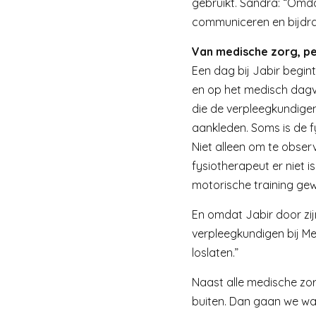
gebruikt. Sandra: “Omd
communiceren en bijdrag
Van medische zorg, per
Een dag bij Jabir begint
en op het medisch dagv
die de verpleegkundigen
aankleden. Soms is de f
Niet alleen om te obser
fysiotherapeut er niet is
motorische training gew
En omdat Jabir door zij
verpleegkundigen bij Me
loslaten.”
Naast alle medische zo
buiten. Dan gaan we wand