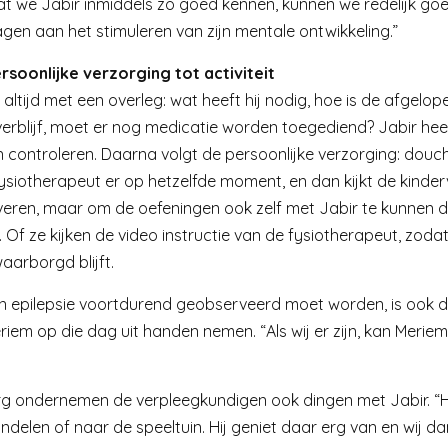
at we Jabir inmiddels zo goed kennen, kunnen we redelijk g
en aan het stimuleren van zijn mentale ontwikkeling.”
soonlijke verzorging tot activiteit
 altijd met een overleg: wat heeft hij nodig, hoe is de afgel
erblijf, moet er nog medicatie worden toegediend? Jabir he
 controleren. Daarna volgt de persoonlijke verzorging: douch
ysiotherapeut er op hetzelfde moment, en dan kijkt de kinde
veren, maar om de oefeningen ook zelf met Jabir te kunnen d
. Of ze kijken de video instructie van de fysiotherapeut, zodat
aarborgd blijft.
n epilepsie voortdurend geobserveerd moet worden, is ook da
riem op die dag uit handen nemen. “Als wij er zijn, kan Merie
rg ondernemen de verpleegkundigen ook dingen met Jabir. “
elen of naar de speeltuin. Hij geniet daar erg van en wij dan