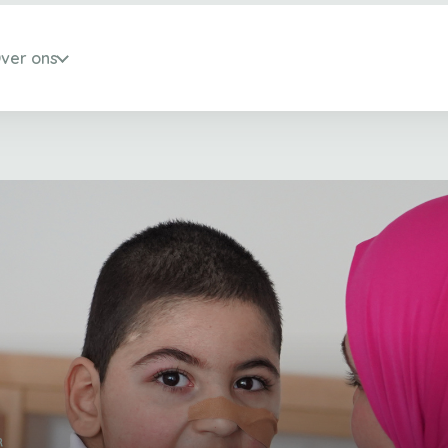
ver ons
R