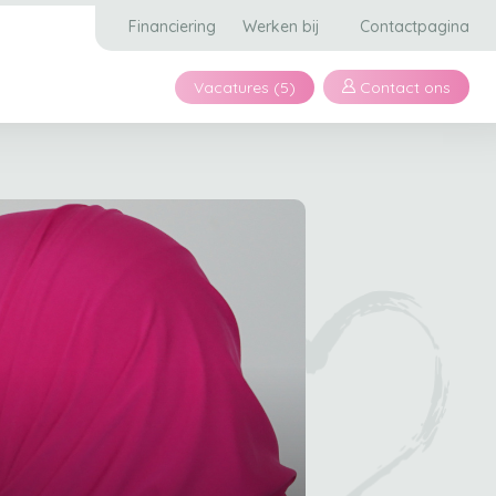
Financiering
Werken bij
Contactpagina
Vacatures (5)
Contact ons