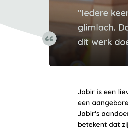
"Iedere keer
glimlach. D
dit werk doe
Jabir is een li
een aangeboren 
Jabir's aandoe
betekent dat z