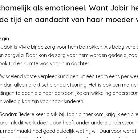
chamelijk als emotioneel. Want Jabir h
 de tijd en aandacht van haar moeder v
egin
bir is Vivre bij de zorg voor hem betrokken. Als baby verblee
ten zorgvilla. Daar kon de zorg voor hem worden gedeeld, zod
ook tijd en ruimte was voor hun dochter.
isselend vaste verpleegkundigen uit één team eens per week 
r dan alleen praktische ondersteuning. Het is ook een momen
 dingen te doen die haar persoonlijke ontwikkeling ondersteu
 volledig kan zijn voor haar kinderen.
ndra: “Iedere keer als ik bij Jabir binnenkom, krijg ik een b
aarom ik dit werk doe.” Jabir heeft onder andere ondersteuning
, maar maakt heel goed duidelijk wat hij wil. Daarvoor word