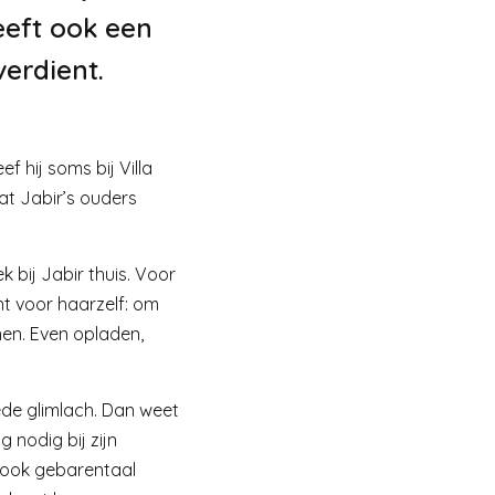
eeft ook een
erdient.
f hij soms bij Villa
at Jabir’s ouders
bij Jabir thuis. Voor
t voor haarzelf: om
nen. Even opladen,
rede glimlach. Dan weet
 nodig bij zijn
t ook gebarentaal