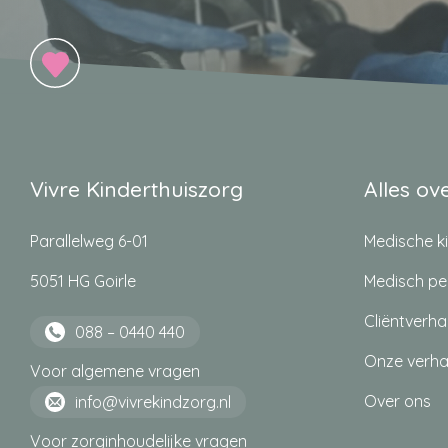
Vivre Kinderthuiszorg
Alles ov
Parallelweg 6-01
Medische ki
5051 HG Goirle
Medisch pe
Cliëntverha
088 – 0440 440
Onze verha
Voor algemene vragen
Over ons
info@vivrekindzorg.nl
Voor zorginhoudelijke vragen