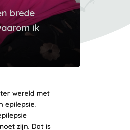
een brede
 waarom ik
m ter wereld met
 epilepsie.
pilepsie
et zijn. Dat is