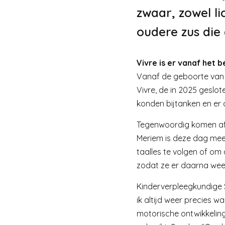
zwaar, zowel li
oudere zus die
Vivre is er vanaf het b
Vanaf de geboorte van Ja
Vivre, de in 2025 geslo
konden bijtanken en er 
Tegenwoordig komen afw
Meriem is deze dag mee
taalles te volgen of om
zodat ze er daarna weer
Kinderverpleegkundige Sa
ik altijd weer precies w
motorische ontwikkeling