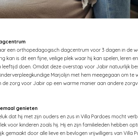
dagcentrum
naar een orthopedagogisch dagcentrum voor 3 dagen in de we
 kan is dit een fijne, veilige plek waar hij kan spelen, leren e
n leeftijd doen. Omdat deze overstap voor Jabir natuurlijk b
 kinderverpleegkundige Marjolijn met hem meegegaan om te w
om de zorg voor Jabir op een warme manier aan andere zorgve
elemaal genieten
uk dat hij met zijn ouders en zus in Villa Pardoes mocht verbli
plek voor kinderen zoals hij. Hij en zijn familieleden hebben o
jk gemaakt door alle lieve en bevlogen vrijwilligers van Villa P