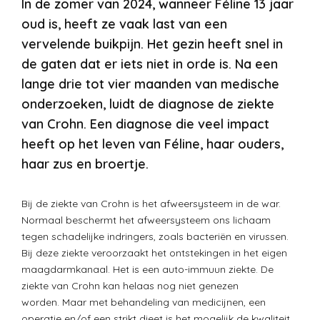
In de zomer van 2024, wanneer Féline 13 jaar
oud is, heeft ze vaak last van een
vervelende buikpijn. Het gezin heeft snel in
de gaten dat er iets niet in orde is. Na een
lange drie tot vier maanden van medische
onderzoeken, luidt de diagnose de ziekte
van Crohn. Een diagnose die veel impact
heeft op het leven van Féline, haar ouders,
haar zus en broertje.
Bij de ziekte van Crohn is het afweersysteem in de war.
Normaal beschermt het afweersysteem ons lichaam
tegen schadelijke indringers, zoals bacteriën en virussen.
Bij deze ziekte veroorzaakt het ontstekingen in het eigen
maagdarmkanaal. Het is een auto-immuun ziekte. De
ziekte van Crohn kan helaas nog niet genezen
worden. Maar met behandeling van medicijnen, een
operatie en/of een strikt dieet is het mogelijk de kwaliteit