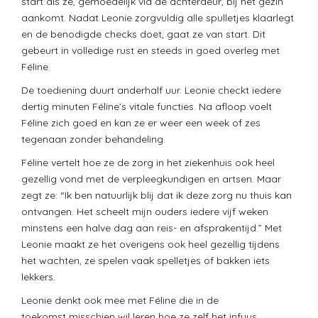
start als ze, gemoedelijk via de achterdeur, bij het gezin
aankomt. Nadat Leonie zorgvuldig alle spulletjes klaarlegt
en de benodigde checks doet, gaat ze van start. Dit
gebeurt in volledige rust en steeds in goed overleg met
Féline.
De toediening duurt anderhalf uur. Leonie checkt iedere
dertig minuten Féline’s vitale functies. Na afloop voelt
Féline zich goed en kan ze er weer een week of zes
tegenaan zonder behandeling.
Féline vertelt hoe ze de zorg in het ziekenhuis ook heel
gezellig vond met de verpleegkundigen en artsen. Maar
zegt ze: “Ik ben natuurlijk blij dat ik deze zorg nu thuis kan
ontvangen. Het scheelt mijn ouders iedere vijf weken
minstens een halve dag aan reis- en afsprakentijd.” Met
Leonie maakt ze het overigens ook heel gezellig tijdens
het wachten, ze spelen vaak spelletjes of bakken iets
lekkers.
Leonie denkt ook mee met Féline die in de
toekomst misschien wil leren hoe ze zelf het infuus